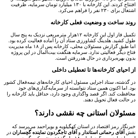
افتتاح کردند. این کارخانه با ۱۳۰ میلیارد تومان سرمایه، ظرفیت
اشتغال برای ۲۳۰ نفر را فراهم می‌کرد.
روند ساخت و وضعیت فعلی کارخانه
تکمیل فاز اول این کارخانه ۱۲هزار مترمربعی نزدیک به پنج سال
طول کشید. هلدینگ کشاورزی ستاد آن را آماده فعالیت کرده بود.
اما طبق گزارش مسئولان محلی، کارخانه پس از ۱۸ ماه مدیریت
فتاح دیگر فعالیتی ندارد. سرمایه هنگفت بیت‌المال در این پروژه
بدون بهره‌برداری در حال هدررفتن است.
از احیای کارخانه‌ها تا تعطیلی داخلی
در گذشته، ستاد اجرایی مسئول احیای کارخانه‌های نیمه‌فعال کشور
بود. اما اکنون همین ستاد نتوانسته از سرمایه‌گذاری‌های خود
محافظت کند. اگر قصد واگذاری وجود دارد، حداقل باید کارخانه را
در حالت فعال تحویل دهند.
مسئولان استانی چه نقشی دارند؟
خبرنگار رمز اقتصاد در استان کهگیلویه و بویراحمد می‌پرسد که
نقش
آقای رحمانی استاندار
و
آقای تاجگردون نماینده گچساران
در