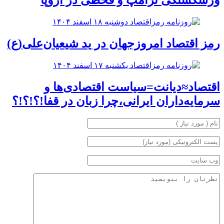
ورشکستگی ترامپ و قحطی در اروپا
رمز اقتصاد امروزجهان‌ در ید شیعیان‌علی(ع)
اقتصاد≈دیانت=سیاست اقتصادی‌ها و
سرمایه‌داران ایرانی،چرا زبان در قفا!؟!؟!؟