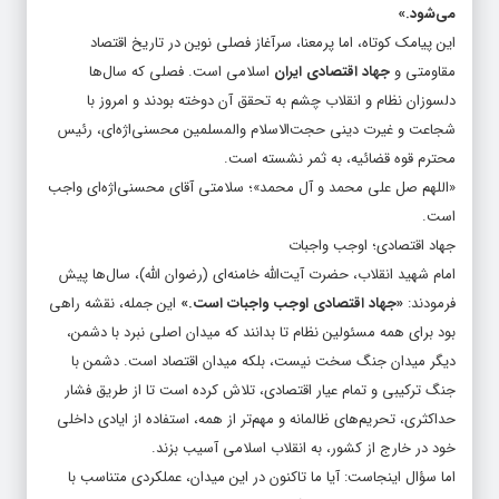
می‌شود.»
این پیامک کوتاه، اما پرمعنا، سرآغاز فصلی نوین در تاریخ اقتصاد
مقاومتی و
جهاد اقتصادی ایران
اسلامی است. فصلی که سال‌ها
دلسوزان نظام و انقلاب چشم به تحقق آن دوخته بودند و امروز با
شجاعت و غیرت دینی حجت‌الاسلام والمسلمین محسنی‌اژه‌ای، رئیس
محترم قوه قضائیه، به ثمر نشسته است.
«اللهم صل علی محمد و آل محمد»؛ سلامتی آقای محسنی‌اژه‌ای واجب
است.
جهاد اقتصادی؛ اوجب واجبات
امام شهید انقلاب، حضرت آیت‌الله خامنه‌ای (رضوان الله)، سال‌ها پیش
فرمودند:
«جهاد اقتصادی اوجب واجبات است.»
این جمله، نقشه راهی
بود برای همه مسئولین نظام تا بدانند که میدان اصلی نبرد با دشمن،
دیگر میدان جنگ سخت نیست، بلکه میدان اقتصاد است. دشمن با
جنگ ترکیبی و تمام عیار اقتصادی، تلاش کرده است تا از طریق فشار
حداکثری، تحریم‌های ظالمانه و مهم‌تر از همه، استفاده از ایادی داخلی
خود در خارج از کشور، به انقلاب اسلامی آسیب بزند.
اما سؤال اینجاست: آیا ما تاکنون در این میدان، عملکردی متناسب با