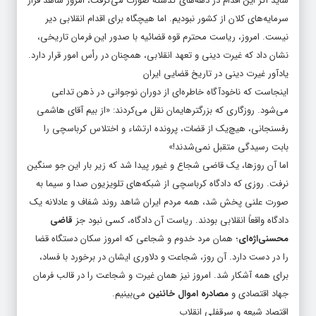
شاید اگر این اقدام در دهه‌های گذشته صورت می‌گرفت، امروز شاهد فرار
سرمایه‌های کلان از کشور نبودیم. اما هیچگاه برای اقدام انقلابی دیر
نیست. امروز، ریاست محترم قوه قضائیه با صدور این فرمان تاریخی،
نشان داد که غیرت دینی و تعهد انقلابی، همچنان در رأس امور قرار دارد.
یادآور غیرت دینی در تاریخ قضایی ایران
اینجاست که ناخودآگاه خاطره‌ای از دوران نوجوانی در ذهن تداعی
می‌شود. روزگاری که بزرگترهایمان نقل می‌کردند:
«از بیم آقای هاشمی
رفسنجانی، هیچ‌یک از قضات، پرونده ارتشاء و اختلاس کرباسچی را
بابت رسیدگی متقبل نمی‌شدند!»
اما آن روزها، یک قاضی شجاع و غیور پیدا شد که زیر بار این جو سنگین
نرفت. روزی که دادگاه کرباسچی از شبکه‌های تلویزیون صدا و سیما به
صورت علنی پخش شد، همه مردم ایران شاهد روند شفاف و عادلانه یک
دادگاه واقعاً انقلابی بودند. ریاست آن دادگاه، کسی نبود جز
قاضی
محسنی‌اژه‌ای
؛ همان مرد خدوم و شجاعی که امروز سکان دستگاه قضا
را در دست دارد. آن روز، شجاعت و دلاوری ایشان در برخورد با فساد،
برای همه آشکار شد. امروز نیز همان غیرت و شجاعت را در قالب فرمان
جهاد اقتصادی و
مصادره اموال خائنین
می‌بینیم.
اقتصاد شیعه و سرقفلی انقلاب