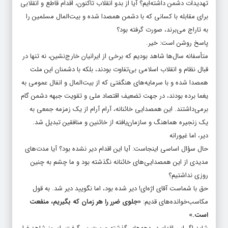
تهدیدات دشمن داشته‌ایم؟ آیا از بدو انقلاب تاکنون، اقدام قاطع و انقلابی
برای مقابله با کسانی که با دشمن همصدا شده و بیت‌المال مسلمین را
به تاراج می‌برند، صورت گرفته بود؟
پاسخ روشن است: خیر.
متأسفانه سال‌ها شاهد بودیم که برخی از ایرانیان خارج‌نشین، نه تنها در
قبال نظام و انقلاب اسلامی بی‌تفاوت بودند، بلکه با دشمنان این ملت
همصدا شده و با سرمایه‌های هنگفتی که از بیت‌المال و انفال عمومی به
یغما برده بودند، در جهت تضعیف اقتصاد ملی و تقویت جبهه دشمن گام
برمی‌داشتند. این همصدایی خائنانه، آرام آرام از یک زمزمه جمعی به
یک زنجیره هماهنگ و سازمان‌یافته از خائنین و منافقین تبدیل شد.
دیر، اما غیورانه
حال سؤال اساسی اینجاست: آیا این اقدام دیر نشده بود؟ آیا مدت‌های
مدیدی از این همصدایی‌های خائنانه نگذشته بود و ما چشم به چنین
روزی نداشتیم؟
حق با شماست آقای اژه‌ای! دیر شده بود، اما نگویید دیر شد. به قول
مکاسب‌خوانده‌های قدیم:
«جلوی ضرر را هر زمان که بگیریم، منفعت
است.»