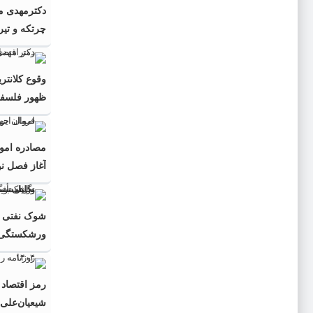
دکترمهدى م
چرتکه و تیر
و دیپلماسی 
کرد
وقوع کلانتر
ظهور فلسفه 
خامنه‌ای
مصادره اموا
آغاز فصل نو
ورشکستگی ت
رمز اقتصاد 
شیعیان‌علی(