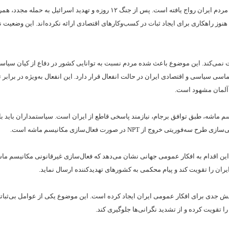
به گزارش رمز اقتصاد، جمله «حالا بگذار ببینیم چه می‌شود!» این روزها در میان مردم ایران رواج یافته است. پس از جنگ ۱۲ روزه و تهدید اسر
 راهکاری برای ایجاد ثبات در کسب‌وکارهای اقتصادی ارائه نکرده‌اند. این وضعیت ن
فت نمی‌کند. این موضوع باعث شده مردم نسبت به توانایی کشور در دفاع از کیان سیاس
اسی سیاسی و اقتصادی ایران در حالت انفعال قرار دارد. این انفعال به‌ویژه در برابر ت
 آلمان مشهود است.
سم ماشه، طبق توافق برجام، نیازمند پاسخی قاطع از ایران است. سیاستمداران باید با
از NPT در صورت فعال‌سازی مکانیسم ماشه است.
جهان برقرار کند. این اقدام به افکار عمومی جهانی نشان می‌دهد که فعال‌سازی غیرقانونی مکانیسم م
ان را تقویت کند و پیام محکمی به کشورهای تهدیدکننده ارسال نماید.
سش جدی برای افکار عمومی ایران ایجاد کرده است. این موضوع یکی از عوامل بی‌ثبا
 تقویت کرده و از تشدید نگرانی‌ها جلوگیری کند.