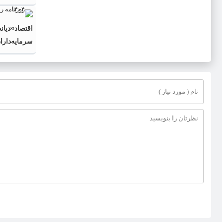
اقتصاد≈دیان
سرمایه‌دارا
قفا!؟!؟!؟