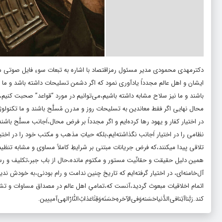
دکترمهدی محمودی مدیر مسئول رمزاقتصاد با اشاره به تبعات سوءِ فایل صوتی م
ایشان و‌ اهل عالم مجدداً یادآوری نمود که اگر دشمن تسلیحات داشته باشد و ما ن
باشند و ما نیز سلاح مشابه داشته باشیم،می‌توانیم در مورد “قواعد” صحبت کنیم،اگ
محال نهایی اگر فقط معاندین به تسلیحات روز و مدرن مُسلَّح باشند و ما تکنول
در اختیار کفار و یهود رها کرده‌ایم و اگر مجدداً بر فرض محال،اَجانب مسلَّح باش
نظامی را در اختیار اَجانب نگذاشته‌ایم،بلکه حیاتِ مذهب و مکتب خود را در اختیار
تلاقی پیدا میکنند،که فرض جریانات مبتنی بر شرایطِ کاملاً مساوی و مشابه تنظیم و
همین دلیل حقیقت و حقانّیت مستور و مکتوم مانده،حال از باب جبر،تکلیف و رسا
آل‌خامنه‌ای، در اختیار گرفته‌ایم که تاریخ چنین ندامت و رام بودنی،به خودش ندید
اتمام اخلاقیات مبعوث گردید،آنست که،تمامیِ اهل عالم در مصداق مساوات و
کند.
رَبَّناآتِنافی‌الدُّنیاحَسَنه‌
وَفی‌الآخرهِ‌حَسَنَه
وَقِنٰاعَذاب‌ُالنّٰارْ
الهى‌آمییین.