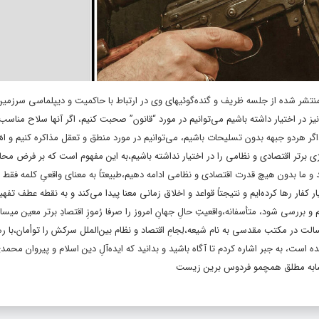
نتشر شده از جلسه ظریف و گنده‌گوئیهای وی در ارتباط با حاکمیت و دیپلماسى سرزمین
یز در اختیار داشته باشیم می‌توانیم در مورد “قانون” صحبت کنیم،
اگر آنها سلاح مناسب
ر هردو جبهه بدون تسلیحات باشیم، می‌توانیم در مورد منطق و تعقل مذاکره کنیم و امّا د
وژى برتر اقتصادى و نظامى را در اختیار نداشته باشیم،به این مفهوم است که بر فرض مح
ند و ما بدون هیچ قدرت اقتصادی و نظامی ادامه دهیم،طبیعتاً به معنای واقعیِ کلمه فقط 
 کفار رها کرده‌ایم و نتیجتاً قواعد و اخلاق زمانی معنا پیدا می‌کند و به نقطه عطف تفه
 بررسی شود، متأسفانه،واقعیتِ حالِ جهانِ امروز را صرفا رُموزِ اقتصادِ برتر معین میساز
لت در مکتب مقدسی به نام شیعه،لِجامِ اقتصاد و نظام بین‌الملل سرکش را توأمان،با ر
ه است، به جبر اشاره کردم تا آگاه باشید و بدانید که ایده‌آلِ دین اسلام و پیروان محمد
 تشابه مطلق همچمو فردوس برین زیست