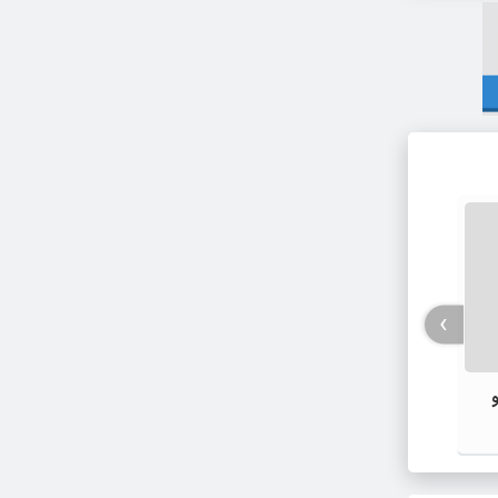
ورشکست
›
و
مصادره اموال ایرانیان هم‌صدا با دشمن؛
آغاز فصل نوین جهاد اقتصادی