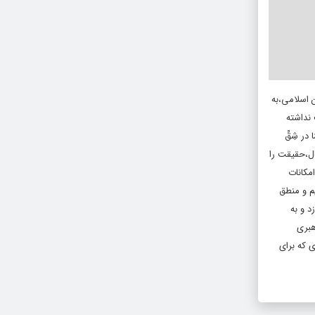
 اسلامی،به
 نداشته
ر شِقِّ
ال،حقیقت را
امکانات
یم و منطق
د و به
هبری
ی که برای