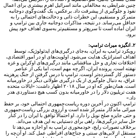
چنین شرایطی به مخالفانی مانند اسرائیل اهرم بیشتری برای اعمال
نفوذ و جلوگیری از پیشرفت داد. برعکس، یک گفت‌وگوی دوجانبه
متمرکز و مستقیم، این خطرات ذاتی و دخالت‌های احتمالی را به
حداقل می‌رساند. در نتیجه، مذاکرات دوجانبه جاری بین ترامپ و
ایران آماده است تا سریع‌تر و مستقیم‌تر به‌سوی اهداف خود پیش
برود.
۲. انگیزه میراث ترامپ:
رویکرد ترامپ به ایران، به‌جای درگیری‌های ایدئولوژیک، توسط
اهداف استراتژیک هدایت می‌شود. اولویت‌های او در امور اقتصادی،
اختلافات تجاری و حل مناقشاتی مانند درگیری‌های اوکراین و غزه
نهفته است. پرونده ایران، اگرچه مهم است، اما یکی از عناصر
دستور کار گسترده‌تر اوست. ترامپ با درس گرفتن از جنگ پرهزینه
عراق، به دنبال جلوگیری از یک درگیری طولانی دیگر در خاورمیانه
است. همان‌طور که او در سال ۲۰۱۸ اظهار داشت: «ایالات متحده
هفت تریلیون دلار را در خاورمیانه بدون کسب هیچ دستاوردی هدر
داد.»
ترامپ اکنون در آخرین دوره ریاست‌جمهوری احتمالی خود، بر حفظ
میراثی ماندگار متمرکز شده است و آرزوی بزرگی ریاست‌جمهوری
و حتی جایزه صلح نوبل را دارد. او احتمالاً توافق با ایران را در کنار
حل سایر درگیری‌ها، راهی برای دستیابی به این هدف می‌داند.
برخلاف تصورات رایج، خودمحوری ترامپ به او اجازه می‌دهد تا
مستقل از لابی‌های سنتی و جناح‌های افراطی عمل کند. او آن‌چه را