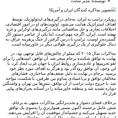
نویسنده: مدیر سایت
رویکرد ترامپ به ایران، به‌جای درگیری‌های ایدئولوژیک، توسط
اهداف استراتژیک هدایت می‌شود. اولویت‌های او در امور اقتصادی،
اختلافات تجاری و حل مناقشاتی مانند درگیری‌های اوکراین و غزه
نهفته است. ایران، اگرچه مهم است، اما یکی از عناصر دستور کار
گسترده‌تر اوست. ترامپ با درس گرفتن از جنگ پرهزینه عراق، به
دنبال جلوگیری از یک درگیری طولانی دیگر در خاورمیانه است.
مذاکرات سال ۲۰۱۵ که مملو از چالش‌های قابل توجهی بود، در
نهایت به توافق شکننده برجام منجر شد. آن توافق، امیدهایی را برای
لغو تحریم‌ها و عادی‌سازی روابط ایران با جهان غرب ایجاد کرد. با
این‌ وجود، آن توافق زودگذر بود و هرگز به اهداف مورد نظر خود
نرسید. برجام در نهایت به دلیل ضعف‌های ساختاری، فشارهای
مخالفان توافق و بی‌اعتمادی مداوم بین طرفین، با شکست مواجه
شد. با خروج دولت ترامپ از آن توافق، تنش‌ها بین تهران و واشنگتن
دوباره تشدید شد و منطقه خاورمیانه را در آستانه بحران‌های پیاپی
قرار داد.
برخلاف فضای دشوار و بحث‌برانگیز مذاکرات منتهی به برجام،
شش عامل برجسته اکنون مسیر هموارتری را به‌سوی یک توافق
جدید تسهیل می‌کنند و چشم‌انداز موفقیت آن را افزایش می‌دهند.
این عوامل، از ماهیت دوجانبه مذاکرات اخیر و جاه‌طلبی ترامپ