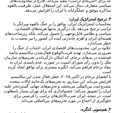
که برای «آمریکای ترامپ» مفید می‌داند، فارغ از محدودیت‌های
سیاسی متعارف دنبال می‌کند. این استقلال عمل، ظرفیت بالقوه
مذاکره موفق و عملگرایانه با ایران را افزایش می‌دهد.
۳. ترجیح استراتژیک ایران:
محاسبات استراتژیک ایران، توافق را بر جنگ بالقوه ویرانگر با
ترامپ ترجیح می‌دهد. یک درگیری نه‌تنها هزینه‌های اقتصادی،
سیاسی و نظامی قابل‌توجهی را تحمیل می‌کند، بلکه زیرساخت‌های
هسته‌ای ایران و اهرم چانه‌زنی آینده آن کشور را نیز به‌شدت به
خطر می‌اندازد.
علاوه بر این، محدودیت‌های اقتصادی ایران، اجتناب از جنگ را
ضروری می‌سازد. تهدید قریب‌الوقوع فعال‌شدن مکانیسم ماشه
قیدشده در بندهای برجام، که امکان بازگرداندن تحریم‌های سازمان
ملل را بدون رأی شورای امنیت در صورت عدم پایبندی ایران به
مفاد برجام فراهم می‌کند، انگیزه بیشتری برای توافق ایجاد کرده
است.
با انقضای برجام در اکتبر ۲۰۲۵، خطر فعال شدن این مکانیسم
افزایش می‌یابد. این سناریو، به تحریم‌های یک‌جانبه ایالات متحده
مشروعیت بین‌المللی می‌بخشد و تحریم‌های جهانی گسترده‌تر علیه
ایران را تشویق می‌کند؛ چشم‌اندازی که برای تهران بسیار نامطلوب
است. در نتیجه، ایران ضرب‌الاجل‌های ترامپ را فرصتی برای
جلوگیری از اجماع در مورد تحریم‌های بین‌المللی می‌داند.
۴. هم‌سویی کنگره: