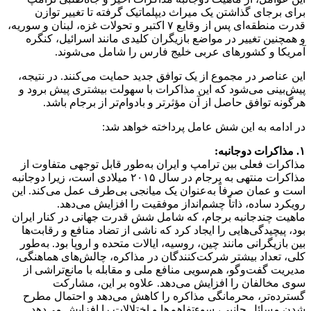
برای برجای‌ گذاشتن یک میراث دیپلماتیک گرفته تا تغییر توازن
قدرت منطقه‌ای پس از وقایع ۷ اکتبر و تحولات غزه، لبنان و سوریه،
و همچنین تغییر در مواضع بازیگران کلیدی مانند اسرائیل، کنگره
آمریکا و کشورهای عربی خلیج فارس را شامل می‌شوند.
این عناصر در مجموع از یک توافق جدید حمایت می‌کنند. در نتیجه،
پیش‌بینی می‌شود که این مذاکرات با سهولت بیشتری پیش برود و
هرگونه توافق حاصل از آن مؤثرتر و بادوام‌تر از برجام باشد.
در ادامه به این شش عامل پرداخته خواهد شد:
۱. مذاکرات دوجانبه:
مذاکرات فعلی بین ترامپ و ایران به‌طور قابل توجهی متفاوت از
مذاکرات منتهی به برجام در سال ۲۰۱۵ میلادی است، زیرا دوجانبه
است و عمان صرفاً به‌عنوان یک میانجی بی‌طرف عمل می‌کند. این
رویکرد ساده، ذاتاً چشم‌انداز موفقیت را افزایش می‌دهد.
ماهیت چندجانبه برجام، که شامل شش قدرت جهانی در کنار ایران
بود، پیچیدگی‌هایی را ایجاد کرد که ناشی از تضاد منافع و رقابت‌ها
بین بازیگرانی مانند چین، روسیه، ایالات متحده و اروپا بود. به‌طور
کلی، تعداد بیشتر شرکت‌کنندگان در مذاکره، چالش‌های هماهنگی،
مدیریت گفت‌وگو، هم‌سویی منافع ملی و مقابله با مانع‌تراشی از
سوی مخالفان را افزایش می‌دهد. علاوه بر این، مشارکت
گسترده‌تر، محرمانگی مذاکره را کاهش می‌دهد و احتمال مطرح
شدن مسائل جانبی، سوءتفاهم‌ها و اختلالات را افزایش می‌دهد.