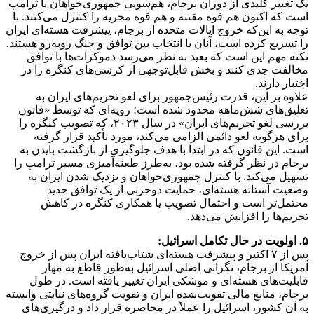
یک تغییر کلیدی از دوران برجام، هم‌سویی جمهوری‌خواهان با ترامپ
است که اکنون هم قوه مقننه و هم قوه مجریه را کنترل می‌کنند. با
توجه به این‌که خروج ایالات متحده از برجام، پیشرفت هسته‌ای ایران
را تسریع کرده است، آنان با انتخاب بین توافق و جنگ روبه‌رو هستند.
نکته مهم این است که بعید به نظر می‌رسد دموکرات‌ها با توافق
مخالفت جدی کنند و بخش قابل‌توجهی از کرسی‌های کنگره را در
اختیار دارند.
علاوه بر این، قدرت رئیس‌جمهور برای لغو تحریم‌های ایران به
تعلیق‌های شش‌ماهه محدود شده است؛ رویه‌ای که توسط «قانون
بررسی لغو تحریم‌های ایران» در سال ۲۰۲۳، که تصویب کنگره را
برای هرگونه لغو دائمی الزامی می‌کند، مورد تأکید قرار گرفته
است. این قانون که در ابتدا با هدف جلوگیری از بازگشت بایدن به
برجام در نظر گرفته شده بود، به‌طرز طعنه‌آمیزی مسیر ترامپ را
تسهیل می‌کند. با کنترل جمهوری‌خواهان و نزدیک شدن ایران به
وضعیت آستانه هسته‌ای، حمایت دوحزبی از یک توافق جدید
محتمل‌تر است و احتمال تصویب یا همکاری کنگره در کاهش
تحریم‌ها را افزایش می‌دهد.
۵. اولویت در حال تکامل اسرائیل:
پس از ۷ اکتبر و پیشرفت هسته‌ای شتاب‌یافته ایران پس از خروج
آمریکا از برجام، نگرانی اصلی اسرائیل به‌طور قاطع به مهار
قابلیت‌های هسته‌ای و موشکی ایران تغییر یافته است. در طول
برجام، منابع مالی تقویت‌شده ایران و تقویت گروه‌های نیابتی وابسته
به آن کشور، اسرائیل را عملاً در محاصره قرار داد و درگیری‌های