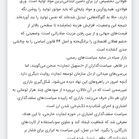
طولانی تخصیص ارز برای تأمین ابتدایی‌ترین مواد اولیه است. ورق
فولادی، هیدروکربن و مواد پایه‌ای که باید موتور تولید را روشن نگه
دارند، حالا به گلوگاه‌هایی تبدیل شده‌اند که نفس تولید را بند آورده‌اند.
نتیجه این وضعیت، افزایش هزینه تمام‌شده تا سطحی بالاتر از
قیمت‌های جهانی و از بین رفتن مزیت صادراتی است؛ وضعیتی که
خشم فعالان اقتصادی را برانگیخته و اصل ۴۴ قانون اساسی را به چالشی
جدی کشانده است.
بازار سیاه در سایه سیاست‌های رسمی
در ظاهر، سیاست‌گذاران از «تسهیل تجارت» سخن می‌گویند، اما
بررسی‌های میدانی از دل سازمان توسعه تجارت روایت دیگری دارد.
آنچه امروز در راهروهای این نهاد دیده می‌شود، شکل‌گیری بازاری
غیررسمی است که در آن دلالان، بی‌پرده از سودهای چند هزار تومانی به
ازای هر دلار حرف می‌زنند؛ بازاری که زاییده سیاست‌های سقف‌گذاری
اعتباری و اجرای شتاب‌زده تک‌نرخی شدن ارز است.
سیاست سقف‌گذاری اعتباری در حوزه تجارت خارجی، با این هدف
معرفی شد که شفافیت ایجاد کند و جلوی سوءاستفاده از کارت‌های
بازرگانی را بگیرد. اما در عمل، این سیاست به ابزاری برای فشار بر
تولیدکنندگان واقعی تبدیل شده است.