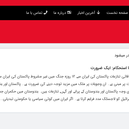
صفحه نخست
آخرین اخبار
درباره ما
تماس با ما
در میشود
ا استحکام: ایک ضرورت
پاکستان کی ایران سے حمایت: سیاسی دباؤ اور علاقائی تنازعات پاکستان کی ایران سے 12 روزہ جنگ میں غیر مش
ت پر مبنی ہے۔ ان وجوہات پر ملک میں مزید توجہ دینے کی ضرورت ہے۔ پاکستان اور ہن
وجہ پاکستان اور ہندوستان کے پرانے اور گہرے تنازعات ہیں۔ ہندوستان میں حکمران جم
ائیل کو لاجسٹک مدد فراہم کرتا ہے۔ اگر ایران میں کوئی سیاسی یا حکومتی تبدیلی...