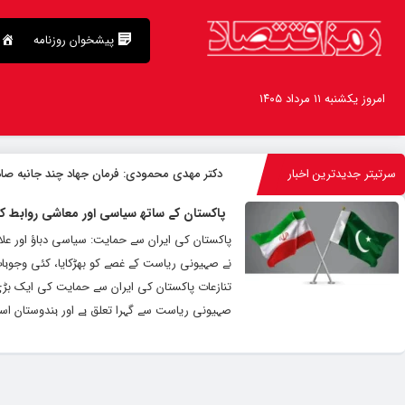
پیشخوان روزنامه
امروز یکشنبه ۱۱ مرداد ۱۴۰۵
سرتیتر جدیدترین اخبار
دکتر مهدى محمودى: فرمان جهاد چند جانبه صا
پاکستان کے ساتھ سیاسی اور معاشی روابط ک
نے صہیونی ریاست کے غصے کو بھڑکایا، کئی وجوہا
تنازعات پاکستان کی ایران سے حمایت کی ایک بڑی 
صہیونی ریاست سے گہرا تعلق ہے اور ہندوستان اسر