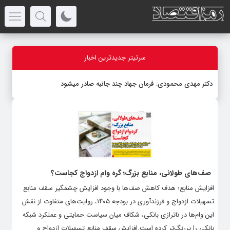
سرتیتر جدیدترین اخبار
دکتر مهدى محمودى: فرمان جهاد چند جانبه صادر میشود
صف‌های طولانی، منابع بزرگ؛ گره وام ازدواج کجاست؟
افزایش منابع؛ هدف کاهش صف‌ها با وجود افزایش چشمگیر سقف منابع
تسهیلات ازدواج و فرزندآوری در بودجه ۱۴۰۵، روایت‌های متفاوت از نقش
این وام‌ها در ناترازی بانکی، شکاف میان سیاست حمایتی و عملکرد شبکه
بانکی را پررنگ‌تر کرده است.افزایش سقف منابع تسهیلات ازدواج و