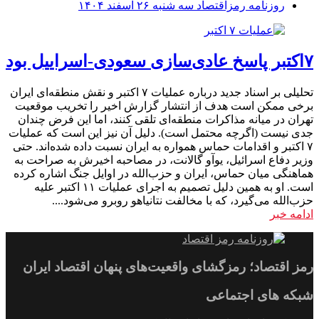
روزنامه رمزاقتصاد سه شنبه ۲۶ اسفند ۱۴۰۴
۷اکتبر پاسخ عادی‌سازی سعودی-اسراییل بود
تحلیلی بر اسناد جدید درباره عملیات ۷ اکتبر و نقش منطقه‌ای ایران
برخی ممکن است هدف از انتشار گزارش اخیر را تخریب موقعیت
تهران در میانه مذاکرات منطقه‌ای تلقی کنند، اما این فرض چندان
جدی نیست (اگرچه محتمل است). دلیل آن نیز این است که عملیات
۷ اکتبر و اقدامات حماس همواره به ایران نسبت داده شده‌اند. حتی
وزیر دفاع اسرائیل، یوآو گالانت، در مصاحبه اخیرش به صراحت به
هماهنگی میان حماس، ایران و حزب‌الله در اوایل جنگ اشاره کرده
است. او به همین دلیل تصمیم به اجرای عملیات ۱۱ اکتبر علیه
حزب‌الله می‌گیرد، که با مخالفت نتانیاهو روبرو می‌شود....
ادامه خبر
رمز اقتصاد؛ رمزگشای واقعیت‌های پنهان اقتصاد ایران
شبکه های اجتماعی