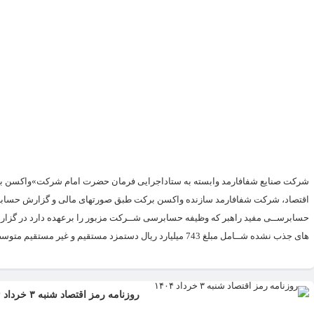
شرکت صنایع شفافارمد وابسته به ستاداجرایی فرمان حضرت امام شرکت»واکسن برکت
اقتصاد، شرکت شفافارمد سازنده واکسن برکت طبق صورتهای مالی و گزارش حسابر
های جذب نشده شــامل مبلغ 743 میلیارد ریال دستمزد مستقیم و غیر مستقیم متوسط تعداد 193 نفر پرسنل و 6,295 میلیارد ریال زیان گردیده...
روزنامه رمز اقتصاد شنبه ۳ خرداد ۱۴۰۴