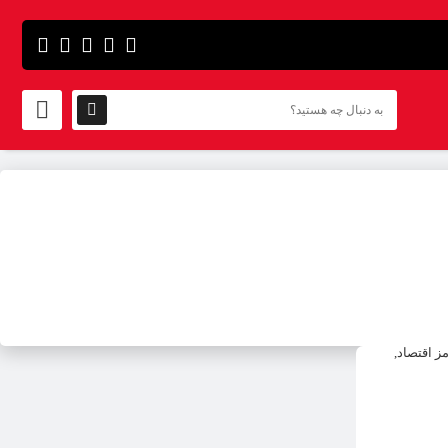
شرکت
واکسن
برکت
تعطیل