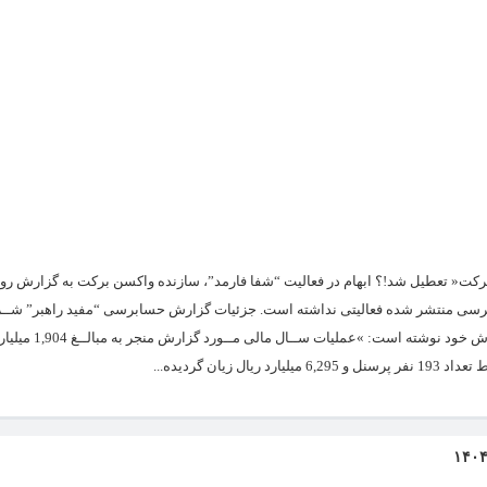
« تعطیل شد!؟ ابهام در فعالیت “شفا فارمد”، سازنده واکسن برکت به گزارش روز
سی منتشر شده فعالیتی نداشته است. جزئیات گزارش حسابرسی “مفید راهبر” شــ
حسابرســی مفید راهبر که وظیفه حسابرسی شــرکت مزبور را