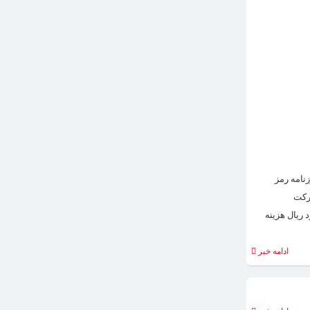
شد؟!
گزارش
“رمز
اقتصاد”
از
وضعیت
مبهم
“شفا
فارمد”
نامه رمز
رکت
 برعهده دارد در گزارش خود نوشته است: »عملیات ســال مالی مــورد گزارش منجر به مبالــغ 1,904 میلیارد ریال هزینه
ادامه خبر