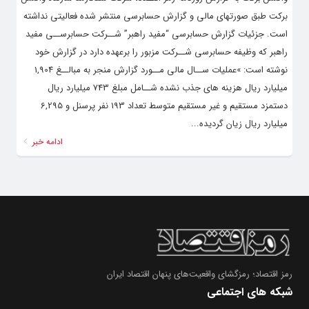
برکت طبق صورتهای مالی و گزارش حسابرسی منتشر شده فعالیتی نداشته
است. جزئیات گزارش حسابرسی “مفید راهبر” شــرکت حسابرســی مفید
راهبر که وظیفه حسابرسی شــرکت مزبور را برعهده دارد در گزارش خود
نوشته است: »عملیات ســال مالی مــورد گزارش منجر به مبالــغ 1,904
میلیارد ریال هزینه های جذب نشده شــامل مبلغ 743 میلیارد ریال
دستمزد مستقیم و غیر مستقیم متوسط تعداد 193 نفر پرسنل و 6,295
میلیارد ریال زیان گردیده...
ادامه خبر
رمز اقتصاد؛ رمزگشای واقعیت‌های پنهان اقتصاد ایران
شبکه های اجتماعی