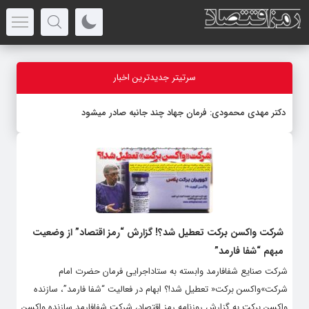
سرتیتر جدیدترین اخبار
دکتر مهدى محمودى: فرمان جهاد چند جانبه صادر میشود
شرکت واکسن برکت تعطیل شد؟! گزارش “رمز اقتصاد” از وضعیت
مبهم “شفا فارمد”
شرکت صنایع شفافارمد وابسته به ستاداجرایی فرمان حضرت امام
شرکت»واکسن برکت« تعطیل شد!؟ ابهام در فعالیت “شفا فارمد”، سازنده
واکسن برکت به گزارش روزنامه رمز اقتصاد، شرکت شفافارمد سازنده واکسن